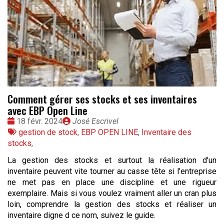
Comment gérer ses stocks et ses inventaires
avec EBP Open Line
Date
Publié
18 févr. 2024
José Escrivel
:
Tags
par
gestion de stock
,
EBP OPEN LINE
,
Inventaire des
:
stocks
,
La gestion des stocks et surtout la réalisation d'un
inventaire peuvent vite tourner au casse tête si l'entreprise
ne met pas en place une discipline et une rigueur
exemplaire. Mais si vous voulez vraiment aller un cran plus
loin, comprendre la gestion des stocks et réaliser un
inventaire digne d ce nom, suivez le guide.