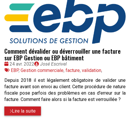
Comment dévalider ou déverrouiller une facture
sur EBP Gestion ou EBP bâtiment
Date
Publié
24 avr. 2022
José Escrivel
:
Tags
par
EBP
,
Gestion commerciale
,
facture
,
validation
,
:
Depuis 2018 il est légalement obligatoire de valider une
facture avant son envoi au client. Cette procédure de nature
fiscale pose parfois des problèmes en cas d'erreur sur la
facture. Comment faire alors si la facture est verrouillée ?
Lire la suite