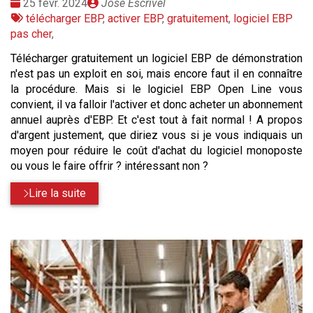
Date
Publié
25 févr. 2024
José Escrivel
:
Tags
par
télécharger EBP
,
activer EBP
,
gratuitement
,
logiciel EBP
:
pas cher
,
Télécharger gratuitement un logiciel EBP de démonstration
n'est pas un exploit en soi, mais encore faut il en connaître
la procédure. Mais si le logiciel EBP Open Line vous
convient, il va falloir l'activer et donc acheter un abonnement
annuel auprès d'EBP. Et c'est tout à fait normal ! A propos
d'argent justement, que diriez vous si je vous indiquais un
moyen pour réduire le coût d'achat du logiciel monoposte
ou vous le faire offrir ? intéressant non ?
Lire la suite