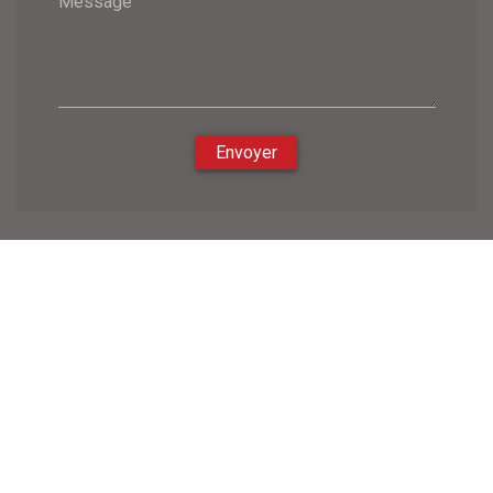
Message
Envoyer
Nous soutenons une économie responsable
Ce que nous faisons
-
Qui sont nos clients
-
Zone