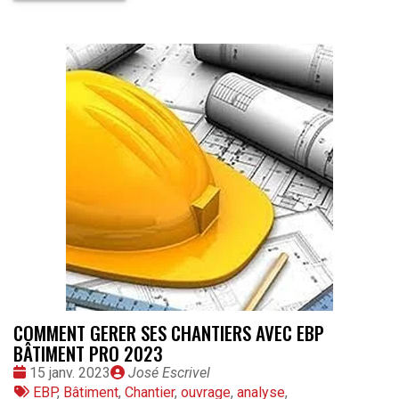
COMMENT GERER SES CHANTIERS AVEC EBP
BÂTIMENT PRO 2023
Date
Publié
15 janv. 2023
José Escrivel
:
Tags
par
EBP
,
Bâtiment
,
Chantier
,
ouvrage
,
analyse
,