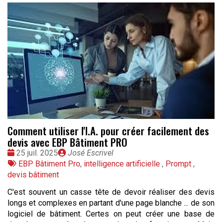
Comment utiliser l'I.A. pour créer facilement des
devis avec EBP Bâtiment PRO
Date
Publié
25 juil. 2025
José Escrivel
:
Tags
par
EBP Bâtiment Pro
,
intelligence artificielle
,
Prompt
,
:
devis bâtiment
C'est souvent un casse tête de devoir réaliser des devis
longs et complexes en partant d'une page blanche ... de son
logiciel de bâtiment. Certes on peut créer une base de