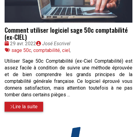
Comment utiliser logiciel sage 50c comptabilité
(ex-CIEL)
Date
Publié
29 avr. 2022
José Escrivel
:
Tags
par
sage 50c
,
comptabilité
,
ciel
,
:
Utiliser Sage 50c Comptabilité (ex-Ciel Comptabilité) est
assez facile à condition de suivre une méthode éprouvée
et de bien comprendre les grands principes de la
comptabilité générale française. Ce logiciel éprouvé vous
donnera satisfaction, mais attention toutefois à ne pas
tomber dans certains pièges ...
Lire la suite