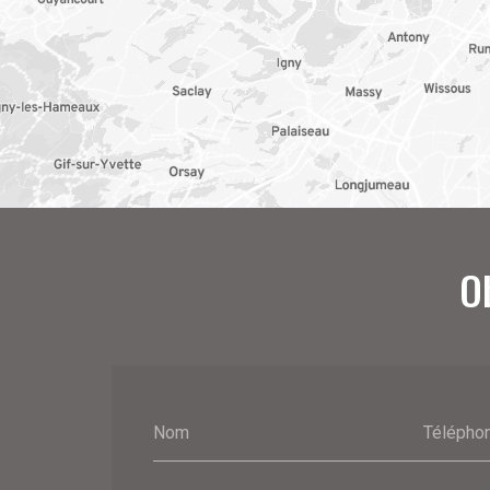
O
Nom
Télépho