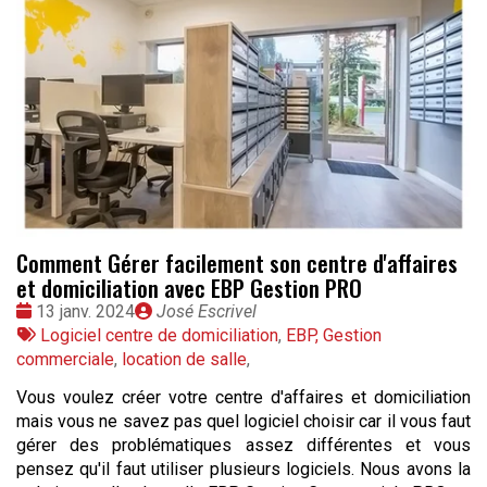
Comment Gérer facilement son centre d'affaires
et domiciliation avec EBP Gestion PRO
Date
Publié
13 janv. 2024
José Escrivel
:
Tags
par
Logiciel centre de domiciliation
,
EBP, Gestion
:
commerciale
,
location de salle
,
Vous voulez créer votre centre d'affaires et domiciliation
mais vous ne savez pas quel logiciel choisir car il vous faut
gérer des problématiques assez différentes et vous
pensez qu'il faut utiliser plusieurs logiciels. Nous avons la