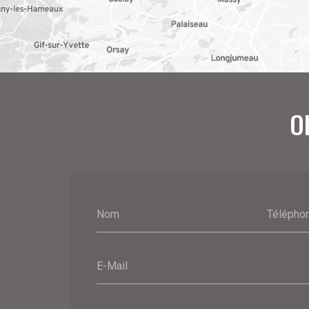
O
Nom
Télépho
E-Mail