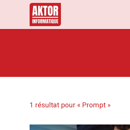
1 résultat pour «
Prompt
»