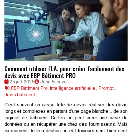
Comment utiliser l'I.A. pour créer facilement des
devis avec EBP Bâtiment PRO
Date
Publié
25 juil. 2025
José Escrivel
:
Tags
par
EBP Bâtiment Pro
,
intelligence artificielle
,
Prompt
,
:
devis bâtiment
C'est souvent un casse tête de devoir réaliser des devis
longs et complexes en partant d'une page blanche ... de son
logiciel de bâtiment. Certes on peut créer une base de
données ou en récupérer une chez des fournisseurs. Mais
au moment de la rédaction on est toujours seul, bien seul.