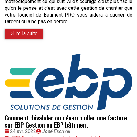
méthodiquement ce qui suit. Allez courage c'est plus facile
qu'on le pense et c'est avec cette gestion de chantier que
votre logiciel de Bâtiment PRO vous aidera à gagner de
l’argent ou à ne pas en perdre .
Lire la suite
Comment dévalider ou déverrouiller une facture
sur EBP Gestion ou EBP bâtiment
Date
Publié
24 avr. 2022
José Escrivel