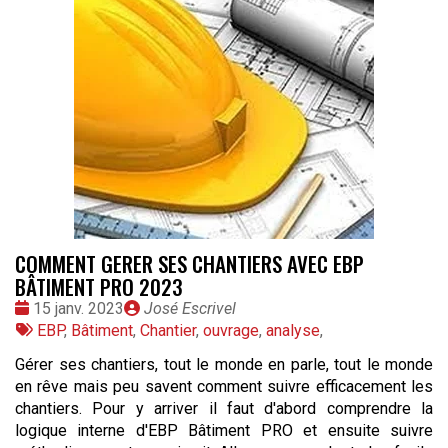
COMMENT GERER SES CHANTIERS AVEC EBP
BÂTIMENT PRO 2023
Date
Publié
15 janv. 2023
José Escrivel
:
Tags
par
EBP
,
Bâtiment
,
Chantier
,
ouvrage
,
analyse
,
:
Gérer ses chantiers, tout le monde en parle, tout le monde
en rêve mais peu savent comment suivre efficacement les
chantiers. Pour y arriver il faut d'abord comprendre la
logique interne d'EBP Bâtiment PRO et ensuite suivre