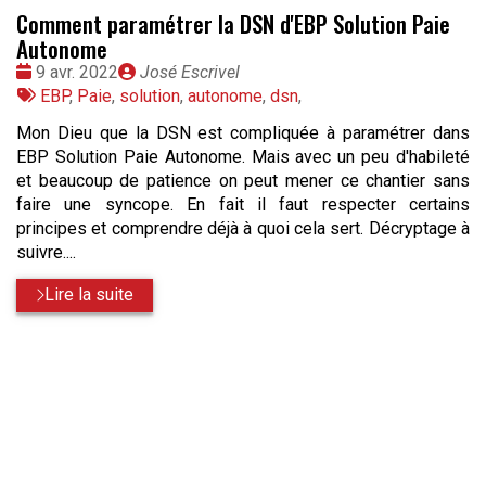
Comment paramétrer la DSN d'EBP Solution Paie
Autonome
Date
Publié
9 avr. 2022
José Escrivel
:
Tags
par
EBP
,
Paie
,
solution
,
autonome
,
dsn
,
:
Mon Dieu que la DSN est compliquée à paramétrer dans
EBP Solution Paie Autonome. Mais avec un peu d'habileté
et beaucoup de patience on peut mener ce chantier sans
faire une syncope. En fait il faut respecter certains
principes et comprendre déjà à quoi cela sert. Décryptage à
suivre....
Lire la suite