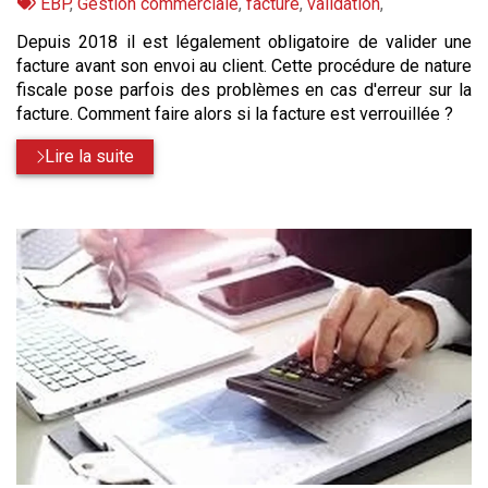
:
Tags
par
EBP
,
Gestion commerciale
,
facture
,
validation
,
:
Depuis 2018 il est légalement obligatoire de valider une
facture avant son envoi au client. Cette procédure de nature
fiscale pose parfois des problèmes en cas d'erreur sur la
facture. Comment faire alors si la facture est verrouillée ?
Lire la suite