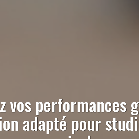
z vos performances g
tion adapté pour
stud