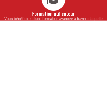
Formation utilisateur
Vous bénéficiez d'une formation avancée à travers laquelle
vous vous imprègnerez de notre savoir-faire. En 10 jours
seulement, toute votre équipe de collaborateurs saura
maîtriser totalement vos outils informatiques de gestion
sur mesure. À l'issue de cet accompagnement, vous ne
pourrez alors qu'aller de l'avant.
Assistance
Pour vous ouvrir la voie de la réussite, obtenez les
conseils avisés de nos experts. De véritables partenaires
professionnels, ils vous guideront à partir de modules
d'assistance téléphonique. Ils vous apprendront les
rouages des programmes pour la mise à jour des logiciels.