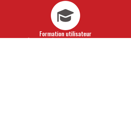
Formation utilisateur
Vous bénéficiez d'une formation avancée à travers laquelle
vous vous imprègnerez de notre savoir-faire. En 10 jours
seulement, toute votre équipe de collaborateurs saura
maîtriser totalement vos outils informatiques de gestion
sur mesure. À l'issue de cet accompagnement, vous ne
pourrez alors qu'aller de l'avant.
Assistance
Pour vous ouvrir la voie de la réussite, obtenez les
conseils avisés de nos experts. De véritables partenaires