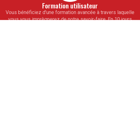
Formation utilisateur
Vous bénéficiez d'une formation avancée à travers laquelle
vous vous imprègnerez de notre savoir-faire. En 10 jours
seulement, toute votre équipe de collaborateurs saura
maîtriser totalement vos outils informatiques de gestion
sur mesure. À l'issue de cet accompagnement, vous ne
pourrez alors qu'aller de l'avant.
Assistance
Pour vous ouvrir la voie de la réussite, obtenez les
conseils avisés de nos experts. De véritables partenaires
professionnels, ils vous guideront à partir de modules
d'assistance téléphonique. Ils vous apprendront les
rouages des programmes pour la mise à jour des logiciels.
L'expérience est partagée.