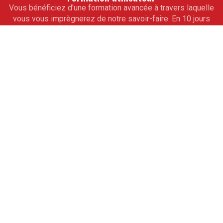
Vous bénéficiez d'une formation avancée à travers laquelle
vous vous imprègnerez de notre savoir-faire. En 10 jours
seulement, toute votre équipe de collaborateurs saura
maîtriser totalement vos outils informatiques de gestion
sur mesure. À l'issue de cet accompagnement, vous ne
pourrez alors qu'aller de l'avant.
Assistance
Pour vous ouvrir la voie de la réussite, obtenez les
conseils avisés de nos experts. De véritables partenaires
professionnels, ils vous guideront à partir de modules
d'assistance téléphonique. Ils vous apprendront les
rouages des programmes pour la mise à jour des logiciels.
L'expérience est partagée.