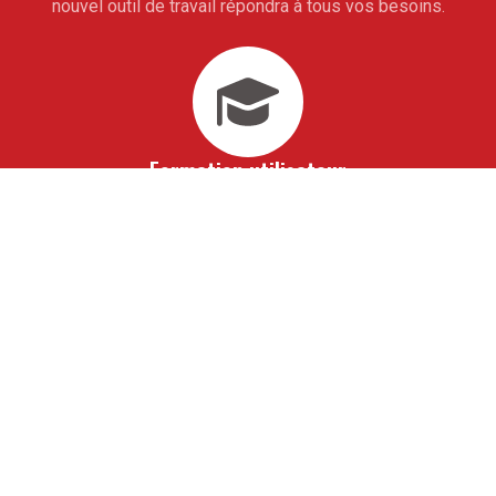
nouvel outil de travail répondra à tous vos besoins.
Formation utilisateur
Vous bénéficiez d'une formation avancée à travers laquelle
vous vous imprègnerez de notre savoir-faire. En 10 jours
seulement, toute votre équipe de collaborateurs saura
maîtriser totalement vos outils informatiques de gestion
sur mesure. À l'issue de cet accompagnement, vous ne
pourrez alors qu'aller de l'avant.
Assistance