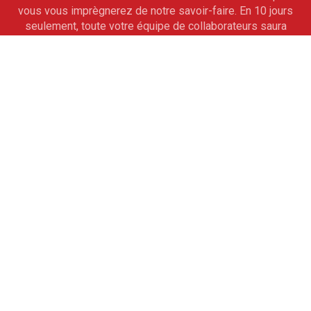
vous vous imprègnerez de notre savoir-faire. En 10 jours
seulement, toute votre équipe de collaborateurs saura
maîtriser totalement vos outils informatiques de gestion
sur mesure. À l'issue de cet accompagnement, vous ne
pourrez alors qu'aller de l'avant.
Assistance
Pour vous ouvrir la voie de la réussite, obtenez les
conseils avisés de nos experts. De véritables partenaires
professionnels, ils vous guideront à partir de modules
d'assistance téléphonique. Ils vous apprendront les
rouages des programmes pour la mise à jour des logiciels.
L'expérience est partagée.