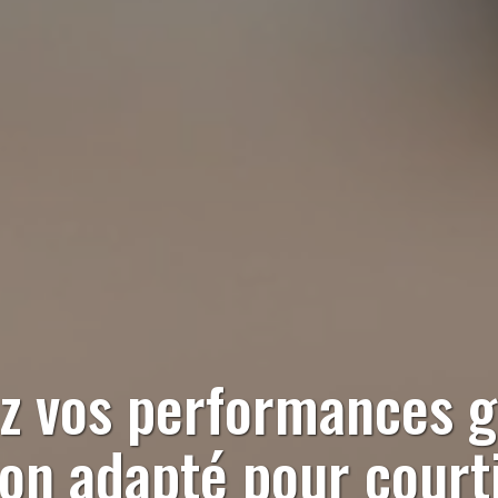
z vos performances g
tion adapté pour
court