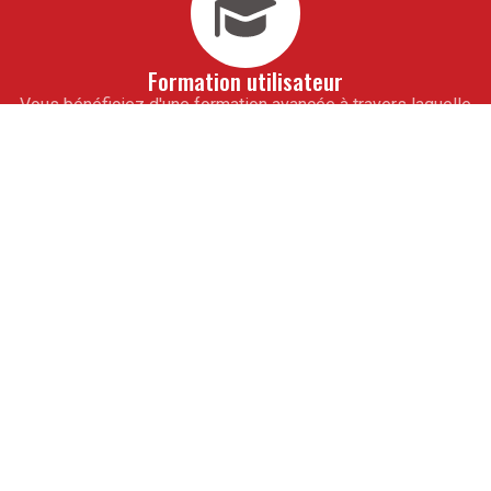
Formation utilisateur
Vous bénéficiez d'une formation avancée à travers laquelle
vous vous imprègnerez de notre savoir-faire. En 10 jours
seulement, toute votre équipe de collaborateurs saura
maîtriser totalement vos outils informatiques de gestion
sur mesure. À l'issue de cet accompagnement, vous ne
pourrez alors qu'aller de l'avant.
Assistance
Pour vous ouvrir la voie de la réussite, obtenez les
conseils avisés de nos experts. De véritables partenaires
professionnels, ils vous guideront à partir de modules
d'assistance téléphonique. Ils vous apprendront les