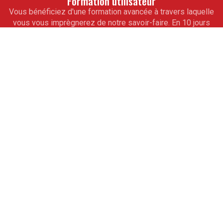
Formation utilisateur
Vous bénéficiez d'une formation avancée à travers laquelle
vous vous imprègnerez de notre savoir-faire. En 10 jours
seulement, toute votre équipe de collaborateurs saura
maîtriser totalement vos outils informatiques de gestion
sur mesure. À l'issue de cet accompagnement, vous ne
pourrez alors qu'aller de l'avant.
Assistance
Pour vous ouvrir la voie de la réussite, obtenez les
conseils avisés de nos experts. De véritables partenaires
professionnels, ils vous guideront à partir de modules
d'assistance téléphonique. Ils vous apprendront les
rouages des programmes pour la mise à jour des logiciels.
L'expérience est partagée.