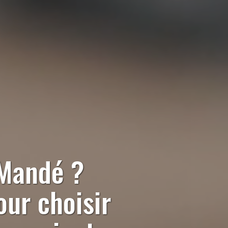
-Mandé
?
our choisir