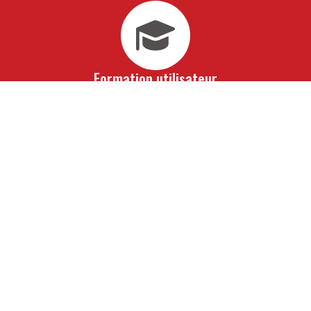
Formation utilisateur
Vous bénéficiez d'une formation avancée à travers laquelle
vous vous imprègnerez de notre savoir-faire. En 10 jours
seulement, toute votre équipe de collaborateurs saura
maîtriser totalement vos outils informatiques de gestion
sur mesure. À l'issue de cet accompagnement, vous ne
pourrez alors qu'aller de l'avant.
Assistance
Pour vous ouvrir la voie de la réussite, obtenez les
conseils avisés de nos experts. De véritables partenaires