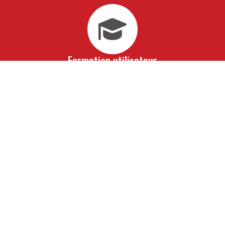
Formation utilisateur
Vous bénéficiez d'une formation avancée à travers laquelle
vous vous imprègnerez de notre savoir-faire. En 10 jours
seulement, toute votre équipe de collaborateurs saura
maîtriser totalement vos outils informatiques de gestion
sur mesure. À l'issue de cet accompagnement, vous ne
pourrez alors qu'aller de l'avant.
Assistance
Pour vous ouvrir la voie de la réussite, obtenez les
conseils avisés de nos experts. De véritables partenaires