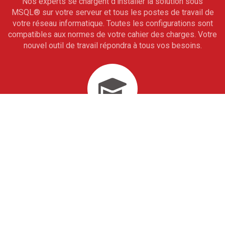
Nos experts se chargent d'installer la solution sous
MSQL
®
sur votre serveur et tous les postes de travail de
votre réseau informatique. Toutes les configurations sont
compatibles aux normes de votre cahier des charges. Votre
nouvel outil de travail répondra à tous vos besoins.
Formation utilisateur
Vous bénéficiez d'une formation avancée à travers laquelle
vous vous imprègnerez de notre savoir-faire. En 10 jours
seulement, toute votre équipe de collaborateurs saura
maîtriser totalement vos outils informatiques de gestion
sur mesure. À l'issue de cet accompagnement, vous ne
pourrez alors qu'aller de l'avant.