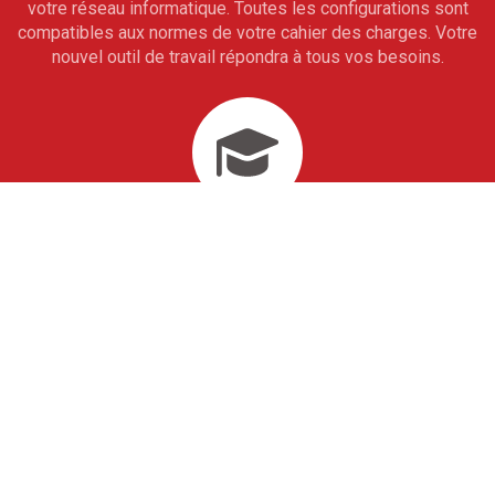
votre réseau informatique. Toutes les configurations sont
compatibles aux normes de votre cahier des charges. Votre
nouvel outil de travail répondra à tous vos besoins.
Formation utilisateur
Vous bénéficiez d'une formation avancée à travers laquelle
vous vous imprègnerez de notre savoir-faire. En 10 jours
seulement, toute votre équipe de collaborateurs saura
maîtriser totalement vos outils informatiques de gestion
sur mesure. À l'issue de cet accompagnement, vous ne
pourrez alors qu'aller de l'avant.