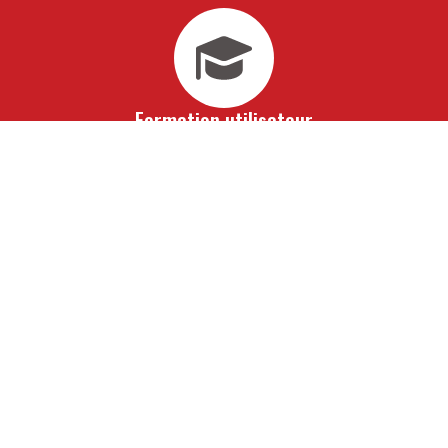
Formation utilisateur
Vous bénéficiez d'une formation avancée à travers laquelle
vous vous imprègnerez de notre savoir-faire. En 10 jours
seulement, toute votre équipe de collaborateurs saura
maîtriser totalement vos outils informatiques de gestion
sur mesure. À l'issue de cet accompagnement, vous ne
pourrez alors qu'aller de l'avant.
Assistance
Pour vous ouvrir la voie de la réussite, obtenez les
conseils avisés de nos experts. De véritables partenaires