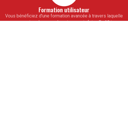
Formation utilisateur
Vous bénéficiez d'une formation avancée à travers laquelle
vous vous imprègnerez de notre savoir-faire. En 10 jours
seulement, toute votre équipe de collaborateurs saura
maîtriser totalement vos outils informatiques de gestion
sur mesure. À l'issue de cet accompagnement, vous ne
pourrez alors qu'aller de l'avant.
Assistance
Pour vous ouvrir la voie de la réussite, obtenez les
conseils avisés de nos experts. De véritables partenaires
professionnels, ils vous guideront à partir de modules
d'assistance téléphonique. Ils vous apprendront les
rouages des programmes pour la mise à jour des logiciels.
L'expérience est partagée.