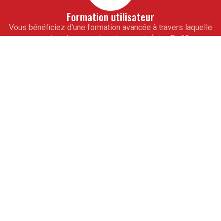
Formation utilisateur
Vous bénéficiez d'une formation avancée à travers laquelle
vous vous imprègnerez de notre savoir-faire. En 10 jours
seulement, toute votre équipe de collaborateurs saura
maîtriser totalement vos outils informatiques de gestion
sur mesure. À l'issue de cet accompagnement, vous ne
pourrez alors qu'aller de l'avant.
Assistance
Pour vous ouvrir la voie de la réussite, obtenez les
conseils avisés de nos experts. De véritables partenaires
professionnels, ils vous guideront à partir de modules
d'assistance téléphonique. Ils vous apprendront les
rouages des programmes pour la mise à jour des logiciels.
L'expérience est partagée.