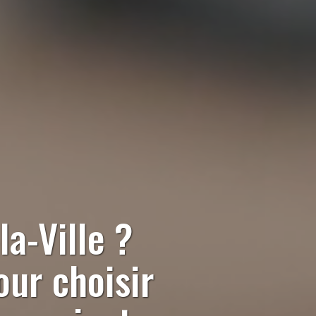
a-Ville
?
our choisir