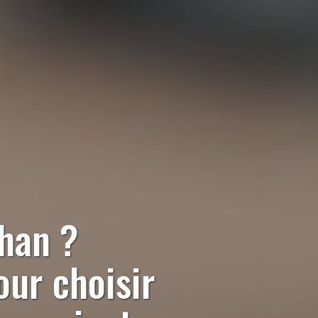
han
?
our choisir