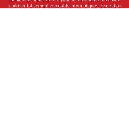
maîtriser totalement vos outils informatiques de gestion
sur mesure. À l'issue de cet accompagnement, vous ne
pourrez alors qu'aller de l'avant.
Assistance
Pour vous ouvrir la voie de la réussite, obtenez les
conseils avisés de nos experts. De véritables partenaires
professionnels, ils vous guideront à partir de modules
d'assistance téléphonique. Ils vous apprendront les
rouages des programmes pour la mise à jour des logiciels.
L'expérience est partagée.