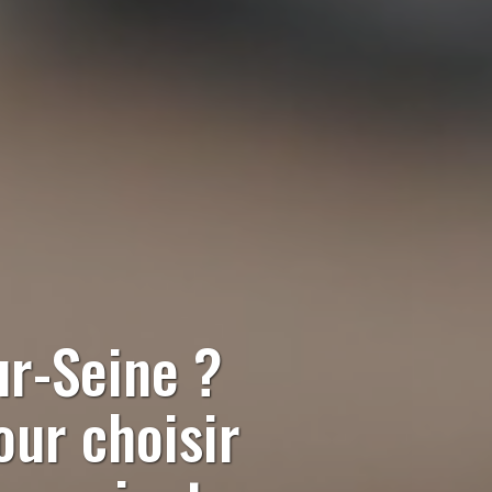
ur-Seine
?
our choisir