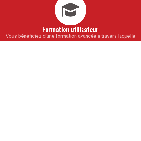
Formation utilisateur
Vous bénéficiez d'une formation avancée à travers laquelle
vous vous imprègnerez de notre savoir-faire. En 10 jours
seulement, toute votre équipe de collaborateurs saura
maîtriser totalement vos outils informatiques de gestion
sur mesure. À l'issue de cet accompagnement, vous ne
pourrez alors qu'aller de l'avant.
Assistance
Pour vous ouvrir la voie de la réussite, obtenez les
conseils avisés de nos experts. De véritables partenaires
professionnels, ils vous guideront à partir de modules