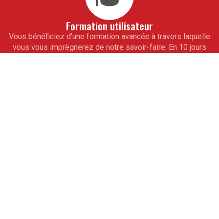
Formation utilisateur
Vous bénéficiez d'une formation avancée à travers laquelle
vous vous imprègnerez de notre savoir-faire. En 10 jours
seulement, toute votre équipe de collaborateurs saura
maîtriser totalement vos outils informatiques de gestion
sur mesure. À l'issue de cet accompagnement, vous ne
pourrez alors qu'aller de l'avant.
Assistance
Pour vous ouvrir la voie de la réussite, obtenez les
conseils avisés de nos experts. De véritables partenaires
professionnels, ils vous guideront à partir de modules
d'assistance téléphonique. Ils vous apprendront les
rouages des programmes pour la mise à jour des logiciels.